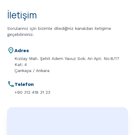
İletişim
Sorularınız için bizimle dilediğiniz kanaldan iletişime
geçebilirsiniz.
location_on
Adres
Kızılay Mah. Şehit Adem Yavuz Sok. Arı Apt. No:8/17
Kat: 4
Çankaya / Ankara
call
Telefon
+90 312 418 31 23