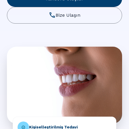
call
Bize Ulaşın
Kişiselleştirilmiş Tedavi
verified